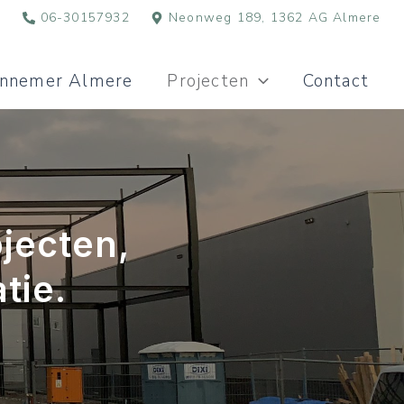
l
06-30157932
Neonweg 189, 1362 AG Almere
nnemer Almere
Projecten
Contact
jecten,
tie.