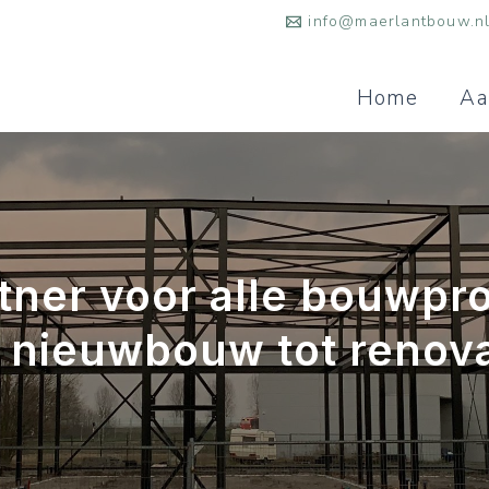
info@maerlantbouw.n
Home
Aa
tner voor alle bouwpro
 nieuwbouw tot renova