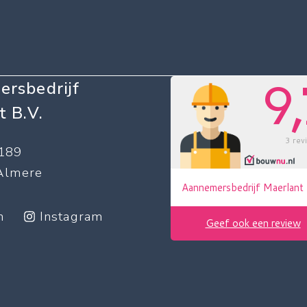
rsbedrijf
t B.V.
189
Almere
n
Instagram