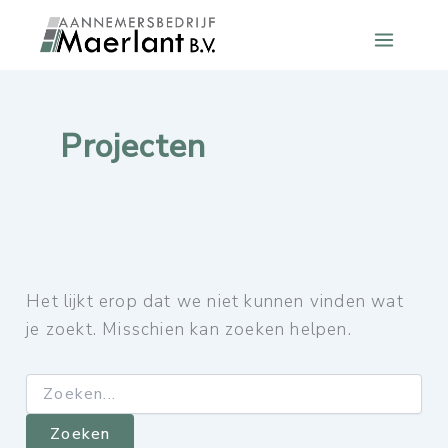
Ga
naar
Main
de
inhoud
Menu
Projecten
Het lijkt erop dat we niet kunnen vinden wat
je zoekt. Misschien kan zoeken helpen.
Zoek
naar: